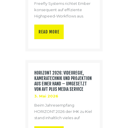
Freefly Systems richtet Ember
konsequent auf effiziente
Highspeed-Workflows aus.
Statt RAM-basierter Clip-Limits
zeichnet die Kamera
READ MORE
kontinuierlich direkt auf Solid-
State-Speicher auf. Parallel
erweitert Freefly die Plattform
um einen relevanten
Integrationspunkt im Optik-
Ökosystem: Als neues Mitglied
HORIZONT 2026: VIDEOREGIE,
der L-Mount Alliance wird
KAMERATECHNIK UND PROJEKTION
Ember künftig mit L-Mount ab
AUS EINER HAND – UMGESETZT
Werk ausgeliefert. Für viele
VON AVT PLUS MEDIA SERVICE
Produktionen ist das eine
3. Mai 2026
pragmatische Kombination:
Highspeed-Aufnahme in
Beim Jahresempfang
ProRes, ein kompakter Body,
HORIZONT 2026 der IHK zu Kiel
sowie…
stand inhaltlich vieles auf
„Resilienz“: Wie bleibt