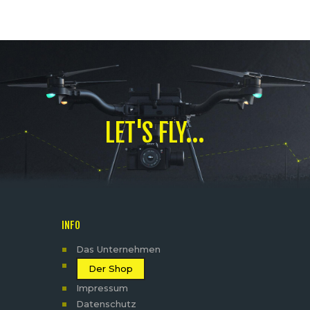
klaren Bildwegen, verlässlicher
Projektion und einer Regie, die
sich flexibel an den Ablauf
anpassen lässt. Ü-Wagen,
Kameratechnik und Projektion
aus einem Setup Für die
Produktion in den…
LET'S FLY...
INFO
Das Unternehmen
Der Shop
Impressum
Datenschutz