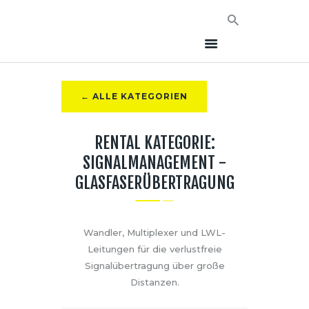
← ALLE KATEGORIEN
HOME
RENTAL KATEGORIE:
NEWS
SIGNALMANAGEMENT -
AVT EVENTS
GLASFASERÜBERTRAGUNG
ÜBER AVT
KONTAKT
Wandler, Multiplexer und LWL-
Leitungen für die verlustfreie
Signalübertragung über große
Distanzen.