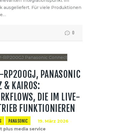
n relevanten Integrationspunkt im
 ausgeliefert. Für viele Produktionen
ie…
0
-RP200GJ, PANASONIC
Z & KAIROS:
RKFLOWS, DIE IM LIVE-
TRIEB FUNKTIONIEREN
S
PANASONIC
19. März 2026
t plus media service