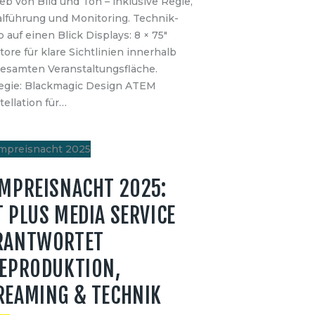
eb von Bild und Ton – inklusive Regie,
alführung und Monitoring. Technik-
 auf einen Blick Displays: 8 × 75″
ore für klare Sichtlinien innerhalb
gesamten Veranstaltungsfläche.
regie: Blackmagic Design ATEM
ellation für…
LMPREISNACHT 2025:
T PLUS MEDIA SERVICE
RANTWORTET
VEPRODUKTION,
REAMING & TECHNIK