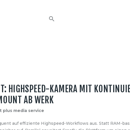
HOME
NEWS
AVT EVENTS
ÜBER AVT
KONTAKT
T: HIGHSPEED-KAMERA MIT KONTINUI
MOUNT AB WERK
t plus media service
uent auf effiziente Highspeed-Workflows aus. Statt RAM-basi