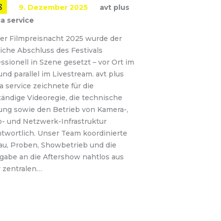
S
9. Dezember 2025
avt plus
a service
der Filmpreisnacht 2025 wurde der
liche Abschluss des Festivals
ssionell in Szene gesetzt – vor Ort im
und parallel im Livestream. avt plus
 service zeichnete für die
tändige Videoregie, die technische
ung sowie den Betrieb von Kamera-,
o- und Netzwerk-Infrastruktur
ntwortlich. Unser Team koordinierte
au, Proben, Showbetrieb und die
gabe an die Aftershow nahtlos aus
r zentralen…