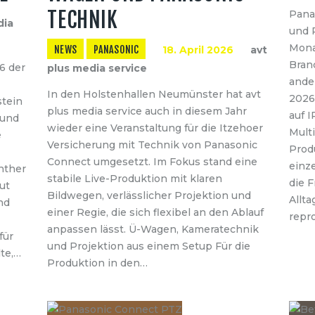
TECHNIK
Pana
dia
und 
Mona
NEWS
PANASONIC
18. April 2026
avt
Bran
6 der
plus media service
ande
In den Holstenhallen Neumünster hat avt
2026
stein
plus media service auch in diesem Jahr
auf 
 und
wieder eine Veranstaltung für die Itzehoer
Multi
e
Versicherung mit Technik von Panasonic
Prod
Connect umgesetzt. Im Fokus stand eine
einz
nther
stabile Live-Produktion mit klaren
die F
tut
Bildwegen, verlässlicher Projektion und
Allta
nd
einer Regie, die sich flexibel an den Ablauf
repr
anpassen lässt. Ü-Wagen, Kameratechnik
für
und Projektion aus einem Setup Für die
lte,…
Produktion in den…