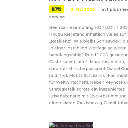
NEWS
3. Mai 2026
avt plus me
service
Beim Jahresempfang HORIZONT 202
IHK zu Kiel stand inhaltlich vieles auf
„Resilienz“: Wie bleibt Schleswig-Hol
in einer instabilen Weltlage souverän
handlungsfähig? Rund 1.000 geladen
Gäste kamen am 4. März zusammen,
darunter Ministerpräsident Daniel Gü
und Prof. Moritz Schularick (Kiel Insti
für Weltwirtschaft). Neben Keynote u
Strategietalk sorgte ein inszeniertes
Krisenszenario mit Live-Abstimmung 
einen klaren Praxisbezug. Damit Inha