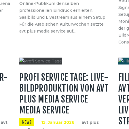
Betri
Arena
Online-Publikum denselben
Sign
er
professionellen Eindruck erhielten.
Setup
Saalbild und Livestream aus einem Setup
Monit
Für die Arabischen Kulturwochen setzte
der 
avt plus media service auf…
Bild
Const
R-
PROFI SERVICE TAGE: LIVE-
FI
BILDPRODUKTION VON AVT
AV
PLUS MEDIA SERVICE
VE
MEDIA SERVICE
LI
ST
avt
NEWS
15. Januar 2026
avt plus