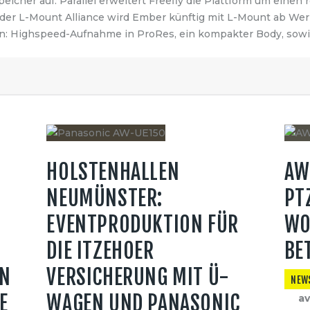
Speicher auf. Parallel erweitert Freefly die Plattform um eine
der L-Mount Alliance wird Ember künftig mit L-Mount ab Werk
on: Highspeed-Aufnahme in ProRes, ein kompakter Body, sow
HOLSTENHALLEN
AW
NEUMÜNSTER:
PT
EVENTPRODUKTION FÜR
WO
DIE ITZEHOER
BE
ON
VERSICHERUNG MIT Ü-
NEW
E
WAGEN UND PANASONIC
av