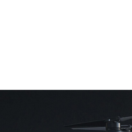
S
E
I
T
E
N