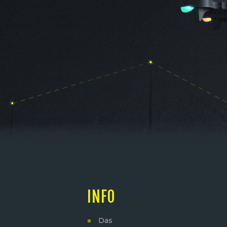
N
U
M
M
E
R
I
INFO
E
Das