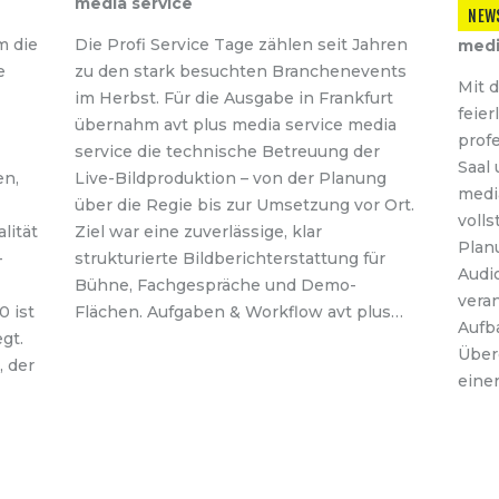
media service
NEW
m die
Die Profi Service Tage zählen seit Jahren
medi
e
zu den stark besuchten Branchenevents
Mit 
im Herbst. Für die Ausgabe in Frankfurt
feier
übernahm avt plus media service media
profe
service die technische Betreuung der
Saal 
n,
Live-Bildproduktion – von der Planung
media
über die Regie bis zur Umsetzung vor Ort.
volls
lität
Ziel war eine zuverlässige, klar
Plan
-
strukturierte Bildberichterstattung für
Audi
Bühne, Fach­gespräche und Demo-
vera
0 ist
Flächen. Aufgaben & Workflow avt plus…
Aufb
gt.
Über
, der
eine