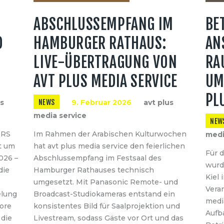
ABSCHLUSSEMPFANG IM
BE
D
HAMBURGER RATHAUS:
AN
LIVE-ÜBERTRAGUNG VON
RA
AVT PLUS MEDIA SERVICE
UM
PL
us
NEWS
9. Februar 2026
avt plus
media service
NEW
ERS
Im Rahmen der Arabischen Kulturwochen
medi
t um
hat avt plus media service den feierlichen
Für 
026 –
Abschlussempfang im Festsaal des
wurd
die
Hamburger Rathauses technisch
Kiel 
umgesetzt. Mit Panasonic Remote- und
Veran
elung
Broadcast-Studiokameras entstand ein
medi
ore
konsistentes Bild für Saalprojektion und
Aufb
 die
Livestream, sodass Gäste vor Ort und das