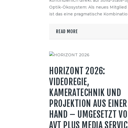
kontinuierlich direkt auf Solid-State-
Optik-Ökosystem: Als neues Mitglied 
ist das eine pragmatische Kombinati
READ MORE
HORIZONT 2026:
VIDEOREGIE,
KAMERATECHNIK UND
PROJEKTION AUS EINER
HAND – UMGESETZT V
AVT PLUS MEDIA SERVIC