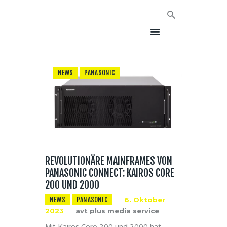
NEWS
PANASONIC
HOME
NEWS
AVT EVENTS
ÜBER AVT
KONTAKT
REVOLUTIONÄRE MAINFRAMES VON
PANASONIC CONNECT: KAIROS CORE
200 UND 2000
NEWS
PANASONIC
6. Oktober
2023
avt plus media service
Mit Kairos Core 200 und 2000 hat