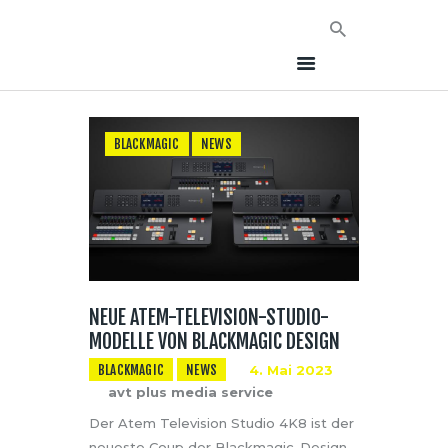
BLACKMAGIC
NEWS
HOME
NEWS
AVT EVENTS
ÜBER AVT
KONTAKT
NEUE ATEM-TELEVISION-STUDIO-
MODELLE VON BLACKMAGIC DESIGN
BLACKMAGIC
NEWS
4. Mai 2023
avt plus media service
Der Atem Television Studio 4K8 ist der
neueste Coup der Blackmagic-Design-