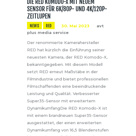
DIE RED KOMODO-X MIT NEUEM
SENSOR FÜR 6K/80P- UND 4K/120P-
ZEITLUPEN
NEWS
RED
30. Mai 2023
avt
plus media service
Der renommierte Kamerahersteller
RED hat kürzlich die Einführung seiner
neuesten Kamera, der RED Komodo-X,
bekanntgegeben. Mit diesem Modell
setzt RED erneut Maßstäbe in der
Filmindustrie und bietet professionellen
Filmschaffenden eine beeindruckende
Leistung und Qualität. Verbesserter
Super35-Sensor mit erweitertem
DynamikumfangDie RED Komodo-X ist
mit einem brandneuen Super35-Sensor
ausgestattet, der einen erweiterten
Dynamikumfang von 16,5 Blendenstufen