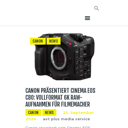
CANON
NEWS
HOME
NEWS
AVT EVENTS
ÜBER AVT
KONTAKT
CANON PRÄSENTIERT CINEMA EOS
C80: VOLLFORMAT 6K RAW-
AUFNAHMEN FÜR FILMEMACHER
CANON
NEWS
23. September
2024
avt plus media service
Canon erweitert sein Cinema EOS