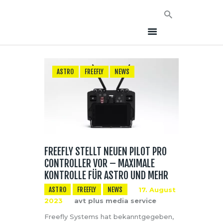
ASTRO
FREEFLY
NEWS
HOME
NEWS
AVT EVENTS
ÜBER AVT
KONTAKT
FREEFLY STELLT NEUEN PILOT PRO
CONTROLLER VOR – MAXIMALE
KONTROLLE FÜR ASTRO UND MEHR
ASTRO
FREEFLY
NEWS
17. August
2023
avt plus media service
Freefly Systems hat bekanntgegeben,