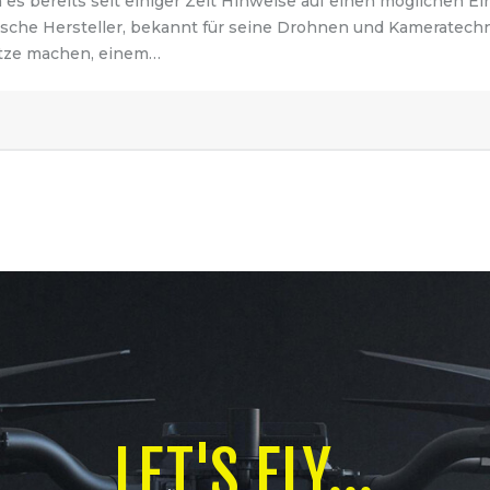
 es bereits seit einiger Zeit Hinweise auf einen möglichen Ei
ische Hersteller, bekannt für seine Drohnen und Kameratech
utze machen, einem…
LET'S FLY...