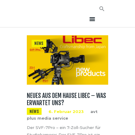
NEWS
HOME
NEWS
AVT EVENTS
ÜBER AVT
KONTAKT
NEUES AUS DEM HAUSE LIBEC – WAS
ERWARTET UNS?
NEWS
6. Februar 2023
avt
plus media service
Der SVF-7Pro – ein 7-Zoll-Sucher für
Studiokameras Der SVF-7Pro ist ein