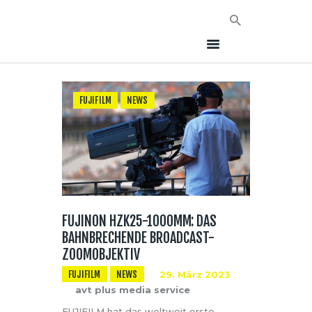
FUJIFILM
NEWS
HOME
NEWS
AVT EVENTS
ÜBER AVT
KONTAKT
FUJINON HZK25-1000MM: DAS
BAHNBRECHENDE BROADCAST-
ZOOMOBJEKTIV
FUJIFILM
NEWS
29. März 2023
avt plus media service
FUJIFILM hat das weltweit erste