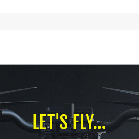
LET'S FLY...