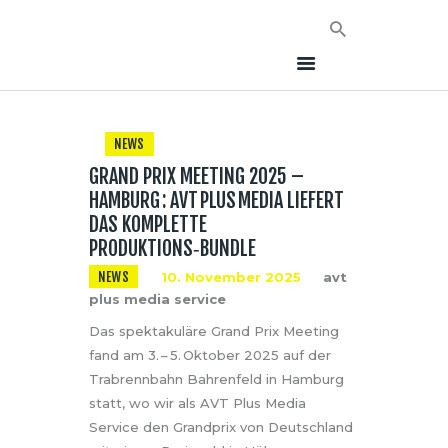
NEWS
GRAND PRIX MEETING 2025 –
HOME
HAMBURG : AVT PLUS MEDIA LIEFERT
NEWS
DAS KOMPLETTE
AVT EVENTS
PRODUKTIONS‑BUNDLE
ÜBER AVT
NEWS
10. November 2025
avt
plus media service
KONTAKT
Das spektakuläre Grand Prix Meeting
fand am 3. – 5. Oktober 2025 auf der
Trabrennbahn Bahrenfeld in Hamburg
statt, wo wir als AVT Plus Media
Service den Grandprix von Deutschland