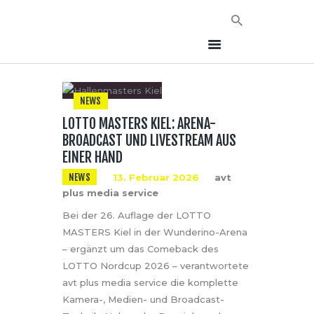
NEWS
LOTTO MASTERS KIEL: ARENA-
HOME
BROADCAST UND LIVESTREAM AUS
NEWS
EINER HAND
AVT EVENTS
NEWS
13. Februar 2026
avt
ÜBER AVT
plus media service
KONTAKT
Bei der 26. Auflage der LOTTO
MASTERS Kiel in der Wunderino-Arena
– ergänzt um das Comeback des
LOTTO Nordcup 2026 – verantwortete
avt plus media service die komplette
Kamera-, Medien- und Broadcast-