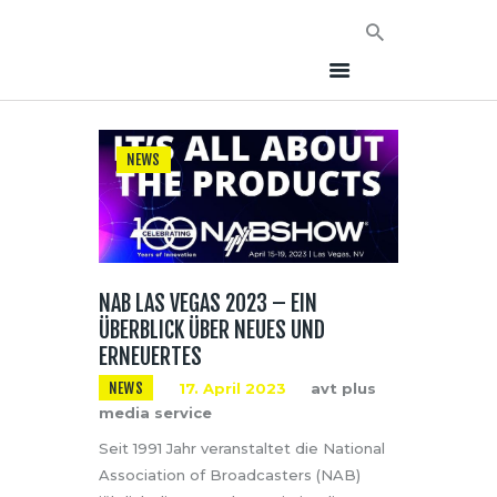
NEWS
HOME
NEWS
AVT EVENTS
NAB LAS VEGAS 2023 – EIN
ÜBER AVT
ÜBERBLICK ÜBER NEUES UND
KONTAKT
ERNEUERTES
NEWS
17. April 2023
avt plus
media service
Seit 1991 Jahr veranstaltet die National
Association of Broadcasters (NAB)