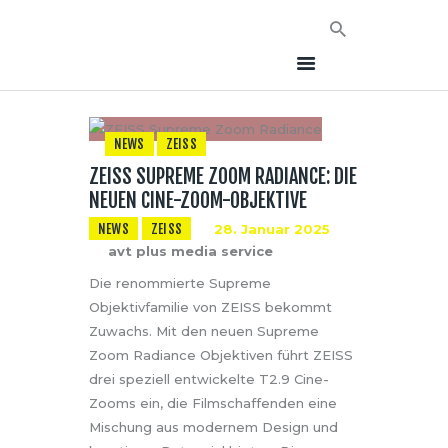
NEWS
ZEISS
ZEISS SUPREME ZOOM RADIANCE: DIE
HOME
NEUEN CINE-ZOOM-OBJEKTIVE
NEWS
NEWS
ZEISS
28. Januar 2025
AVT EVENTS
avt plus media service
ÜBER AVT
Die renommierte Supreme
KONTAKT
Objektivfamilie von ZEISS bekommt
Zuwachs. Mit den neuen Supreme
Zoom Radiance Objektiven führt ZEISS
drei speziell entwickelte T2.9 Cine-
Zooms ein, die Filmschaffenden eine
Mischung aus modernem Design und