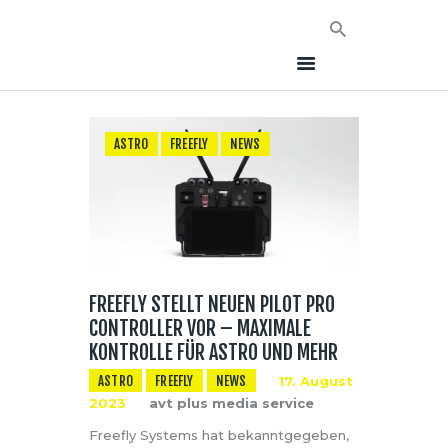
ASTRO
FREEFLY
NEWS
HOME
NEWS
AVT EVENTS
ÜBER AVT
KONTAKT
FREEFLY STELLT NEUEN PILOT PRO
CONTROLLER VOR – MAXIMALE
KONTROLLE FÜR ASTRO UND MEHR
ASTRO
FREEFLY
NEWS
17. August
2023
avt plus media service
Freefly Systems hat bekanntgegeben,