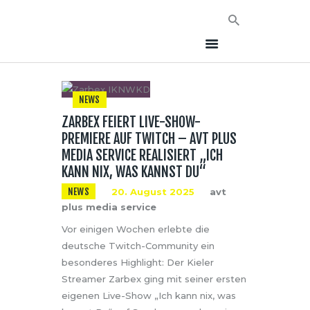
NEWS
ZARBEX FEIERT LIVE-SHOW-
HOME
PREMIERE AUF TWITCH – AVT PLUS
NEWS
MEDIA SERVICE REALISIERT „ICH
AVT EVENTS
KANN NIX, WAS KANNST DU“
ÜBER AVT
NEWS
20. August 2025
avt
plus media service
KONTAKT
Vor einigen Wochen erlebte die
deutsche Twitch-Community ein
besonderes Highlight: Der Kieler
Streamer Zarbex ging mit seiner ersten
eigenen Live-Show „Ich kann nix, was