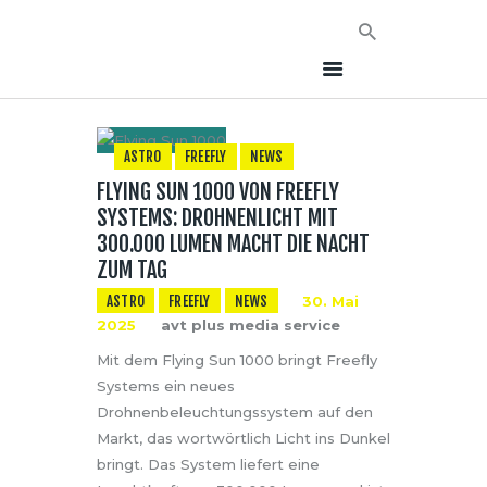
ASTRO
FREEFLY
NEWS
FLYING SUN 1000 VON FREEFLY
HOME
SYSTEMS: DROHNENLICHT MIT
NEWS
300.000 LUMEN MACHT DIE NACHT
AVT EVENTS
ZUM TAG
ÜBER AVT
ASTRO
FREEFLY
NEWS
30. Mai
2025
avt plus media service
KONTAKT
Mit dem Flying Sun 1000 bringt Freefly
Systems ein neues
Drohnenbeleuchtungssystem auf den
Markt, das wortwörtlich Licht ins Dunkel
bringt. Das System liefert eine