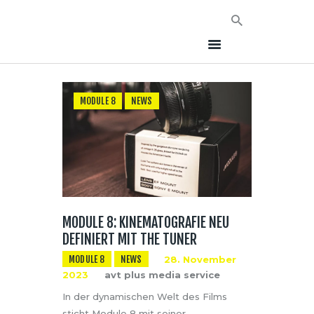
MODULE 8
NEWS
HOME
NEWS
AVT EVENTS
ÜBER AVT
KONTAKT
MODULE 8: KINEMATOGRAFIE NEU
DEFINIERT MIT THE TUNER
MODULE 8
NEWS
28. November
2023
avt plus media service
In der dynamischen Welt des Films
sticht Module 8 mit seiner