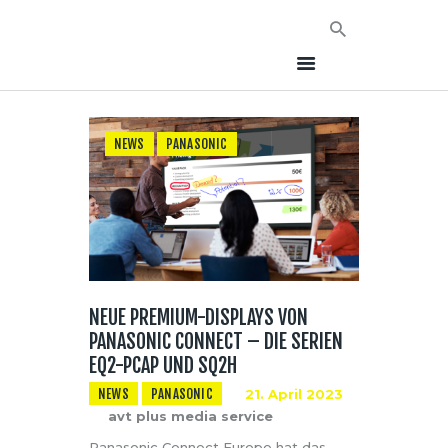
NEWS
PANASONIC
HOME
NEWS
AVT EVENTS
ÜBER AVT
KONTAKT
NEUE PREMIUM-DISPLAYS VON
PANASONIC CONNECT – DIE SERIEN
EQ2-PCAP UND SQ2H
NEWS
PANASONIC
21. April 2023
avt plus media service
Panasonic Connect Europe hat das