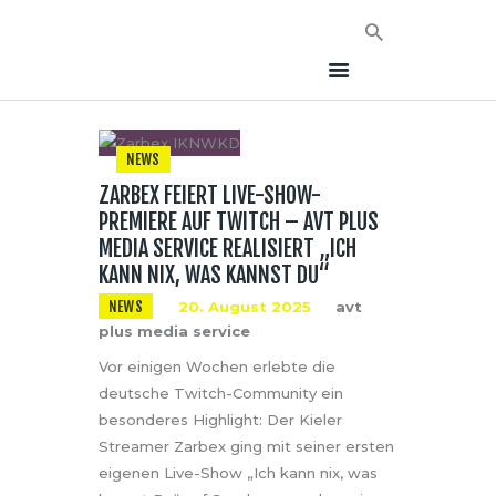
NEWS
ZARBEX FEIERT LIVE-SHOW-
HOME
PREMIERE AUF TWITCH – AVT PLUS
NEWS
MEDIA SERVICE REALISIERT „ICH
AVT EVENTS
KANN NIX, WAS KANNST DU“
ÜBER AVT
NEWS
20. August 2025
avt
plus media service
KONTAKT
Vor einigen Wochen erlebte die
deutsche Twitch-Community ein
besonderes Highlight: Der Kieler
Streamer Zarbex ging mit seiner ersten
eigenen Live-Show „Ich kann nix, was