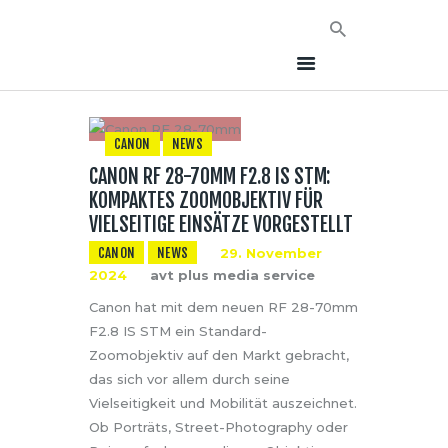
CANON
NEWS
CANON RF 28-70MM F2.8 IS STM:
HOME
KOMPAKTES ZOOMOBJEKTIV FÜR
NEWS
VIELSEITIGE EINSÄTZE VORGESTELLT
AVT EVENTS
CANON
NEWS
29. November
ÜBER AVT
2024
avt plus media service
KONTAKT
Canon hat mit dem neuen RF 28-70mm
F2.8 IS STM ein Standard-
Zoomobjektiv auf den Markt gebracht,
das sich vor allem durch seine
Vielseitigkeit und Mobilität auszeichnet.
Ob Porträts, Street-Photography oder