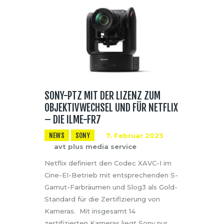
SONY-PTZ MIT DER LIZENZ ZUM
OBJEKTIVWECHSEL UND FÜR NETFLIX
– DIE ILME-FR7
NEWS
SONY
7. Februar 2023
avt plus media service
Netflix definiert den Codec XAVC-I im
Cine-EI-Betrieb mit entsprechenden S-
Gamut-Farbräumen und Slog3 als Gold-
Standard für die Zertifizierung von
Kameras. Mit insgesamt 14
zertifizierten Kameras liegt Sony nur