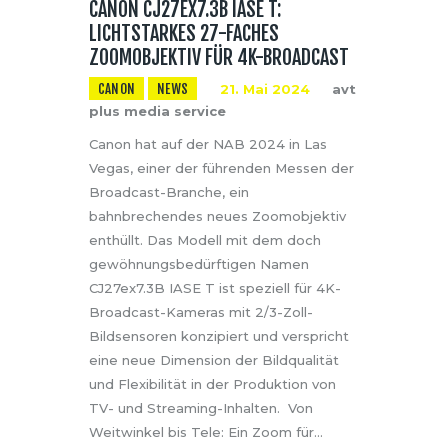
CANON CJ27EX7.3B IASE T:
LICHTSTARKES 27-FACHES
ZOOMOBJEKTIV FÜR 4K-BROADCAST
CANON
NEWS
21. Mai 2024
avt
plus media service
Canon hat auf der NAB 2024 in Las
Vegas, einer der führenden Messen der
Broadcast-Branche, ein
bahnbrechendes neues Zoomobjektiv
enthüllt. Das Modell mit dem doch
gewöhnungsbedürftigen Namen
CJ27ex7.3B IASE T ist speziell für 4K-
Broadcast-Kameras mit 2/3-Zoll-
Bildsensoren konzipiert und verspricht
eine neue Dimension der Bildqualität
und Flexibilität in der Produktion von
TV- und Streaming-Inhalten. Von
Weitwinkel bis Tele: Ein Zoom für…