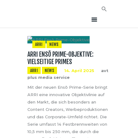
ARRI
NEWS
ARRI ENSŌ PRIME-OBJEKTIVE:
HOME
VIELSEITIGE PRIMES
NEWS
ARRI
NEWS
14. April 2025
avt
AVT EVENTS
plus media service
ÜBER AVT
Mit der neuen Ensō Prime-Serie bringt
KONTAKT
ARRI eine innovative Objektivlinie auf
den Markt, die sich besonders an
Content Creators, Werbeproduktionen
und das Corporate-Umfeld richtet. Die
Serie umfasst 14 Festbrennweiten von
10,5 mm bis 250 mm, die durch die