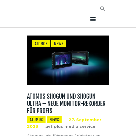
ATOMOS
NEWS
HOME
NEWS
AVT EVENTS
ÜBER AVT
KONTAKT
ATOMOS SHOGUN UND SHOGUN
ULTRA – NEUE MONITOR-REKORDER
FÜR PROFIS
ATOMOS
NEWS
27. September
2023
avt plus media service
Atomos, ein führender Anbieter von