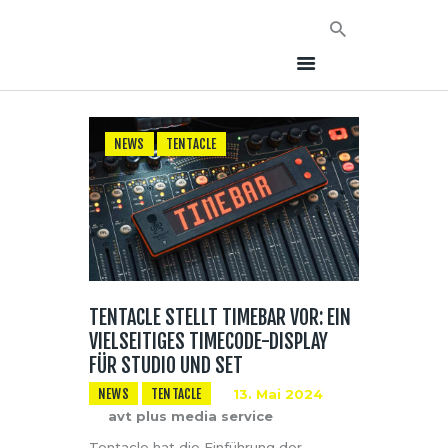
NEWS
TENTACLE
HOME
NEWS
AVT EVENTS
ÜBER AVT
KONTAKT
TENTACLE STELLT TIMEBAR VOR: EIN
VIELSEITIGES TIMECODE-DISPLAY
FÜR STUDIO UND SET
NEWS
TENTACLE
13. Mai 2024
avt plus media service
Tentacle hat die Einführung der