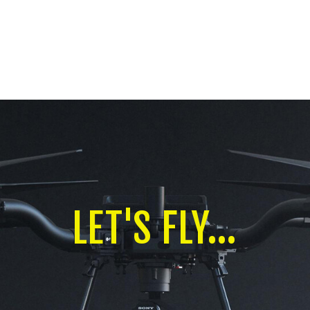
LET'S FLY...