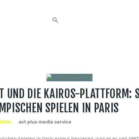
HOME
NEWS
AVT EVENTS
ÜBER AVT
KONTAKT
T UND DIE KAIROS-PLATTFORM: 
MPISCHEN SPIELEN IN PARIS
 2024
avt plus media service
schen Spielen in Paris erneut bewiesen, warum es seit 1987 