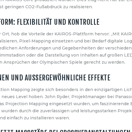
hst geringen CO2-Fußabdruck zu realisieren.
FORM: FLEXIBILITÄT UND KONTROLLE
r Ort, hob die Vorteile der KAIROS-Plattform hervor: „Mit KA
lisieren, Pixel-Mapping einsetzen und bei Bedarf digitale Log
iedlichen Anforderungen und Gegebenheiten der verschiede
immstadion oder die Darstellung von Inhalten auf großen LE
n Ansprüchen der Olympischen Spiele gerecht zu werden.
EN UND AUSSERGEWÖHNLICHE EFFEKTE
ion Mapping zeigte sich besonders in den einzigartigen Lich
 neues Level hoben. John Ryder, Projektmanager bei Panasonic
s Projection Mapping eingesetzt wurden, um faszinierende Bi
wurden durch die zuverlässigen und leistungsstarken Projek
d einfach zu installieren waren.