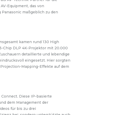
n AV-Equipment, das von
rug Panasonic maßgeblich zu den
. Insgesamt kamen rund 130 High
 3-Chip DLP 4K-Projektor mit 20.000
Zuschauern detaillierte und lebendige
ndrucksvoll eingesetzt. Hier sorgten
e Projection-Mapping-Effekte auf dem
 Connect. Diese IP-basierte
en und dem Management der
eos für bis zu drei
izienz bei, sondern unterstützte auch