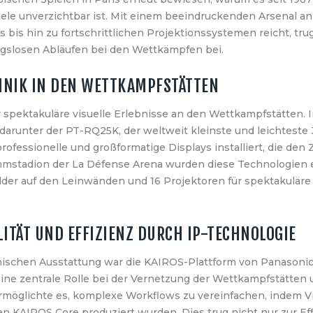
le unverzichtbar ist. Mit einem beeindruckenden Arsenal a
s bis hin zu fortschrittlichen Projektionssystemen reicht, t
gslosen Abläufen bei den Wettkämpfen bei.
HNIK IN DEN WETTKAMPFSTÄTTEN
r spektakuläre visuelle Erlebnisse an den Wettkampfstätten
darunter der PT-RQ25K, der weltweit kleinste und leichteste
fessionelle und großformatige Displays installiert, die den 
mmstadion der La Défense Arena wurden diese Technologien ei
lder auf den Leinwänden und 16 Projektoren für spektakulär
LITÄT UND EFFIZIENZ DURCH IP-TECHNOLOGIE
nischen Ausstattung war die KAIROS-Plattform von Panasonic
 eine zentrale Rolle bei der Vernetzung der Wettkampfstätt
rmöglichte es, komplexe Workflows zu vereinfachen, indem Vid
n KAIROS Core produziert wurden. Dies trug nicht nur zur Eff