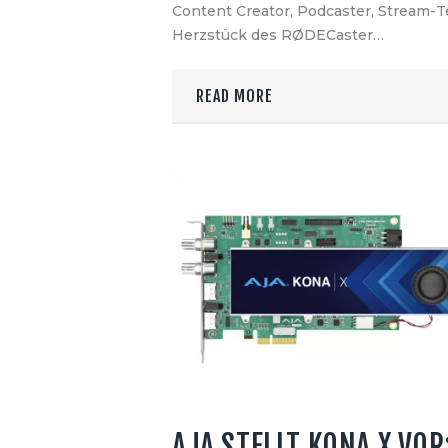
Content Creator, Podcaster, Stream-T
Herzstück des RØDECaster…
READ MORE
AJA STELLT KONA X VOR