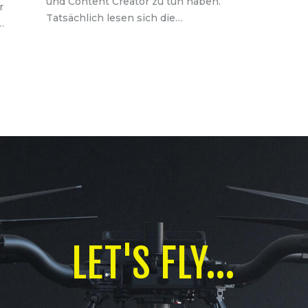
und Content Creator zu tun haben.
r
Tatsächlich lesen sich die…
…
LET'S FLY...