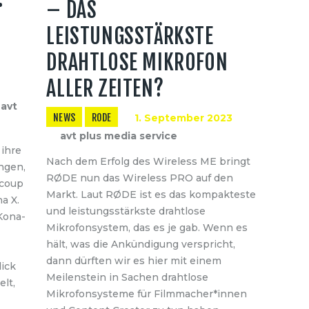
– DAS
LEISTUNGSSTÄRKSTE
DRAHTLOSE MIKROFON
ALLER ZEITEN?
avt
NEWS
RODE
1. September 2023
avt plus media service
 ihre
Nach dem Erfolg des Wireless ME bringt
ngen,
RØDE nun das Wireless PRO auf den
tcoup
Markt. Laut RØDE ist es das kompakteste
a X.
und leistungsstärkste drahtlose
 Kona-
Mikrofonsystem, das es je gab. Wenn es
hält, was die Ankündigung verspricht,
dann dürften wir es hier mit einem
lick
Meilenstein in Sachen drahtlose
lt,
Mikrofonsysteme für Filmmacher*innen