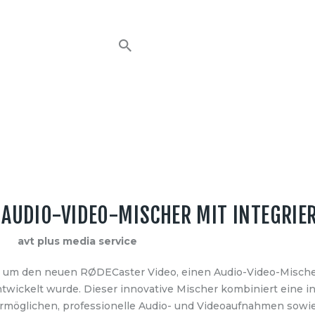
HOME
NEWS
AVT EVENTS
ÜBER AVT
KONTAKT
N AUDIO-VIDEO-MISCHER MIT INTEGRI
4
avt plus media service
um den neuen RØDECaster Video, einen Audio-Video-Mischer, 
ickelt wurde. Dieser innovative Mischer kombiniert eine in
rmöglichen, professionelle Audio- und Videoaufnahmen sowie L