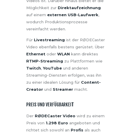
Videos ist. Darüber hinaus bietet er die
Möglichkeit zur
Direktaufzeichnung
auf einem
externen USB-Laufwerk
,
wodurch Produktionsprozesse
vereinfacht werden.
Für
Livestreaming
ist der RØDECaster
Video ebenfalls bestens gerüstet. Über
Ethernet
oder
WLAN
kann direktes
RTMP-Streaming
zu Plattformen wie
Twitch
,
YouTube
und anderen
Streaming-Diensten erfolgen, was ihn
zu einer idealen Lösung für
Content-
Creator
und
Streamer
macht.
PREIS UND VERFÜGBARKEI
T
Der
RØDECaster Video
wird zu einem
Preis von
1.298 Euro
angeboten und
richtet sich sowohl an
Profis
als auch