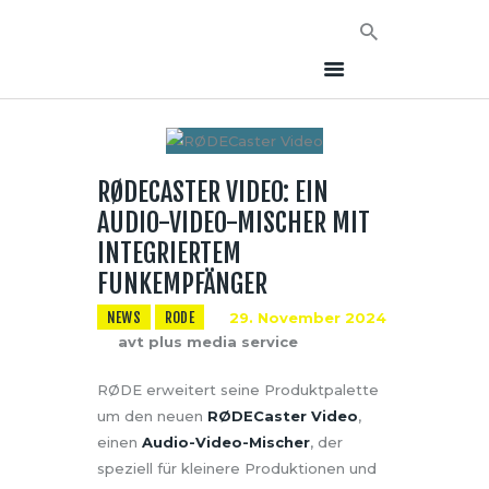
RØDECASTER VIDEO: EIN
HOME
AUDIO-VIDEO-MISCHER MIT
NEWS
INTEGRIERTEM
AVT EVENTS
FUNKEMPFÄNGER
ÜBER AVT
NEWS
RODE
29. November 2024
KONTAKT
avt plus media service
RØDE erweitert seine Produktpalette
um den neuen
RØDECaster Video
,
einen
Audio-Video-Mischer
, der
speziell für kleinere Produktionen und