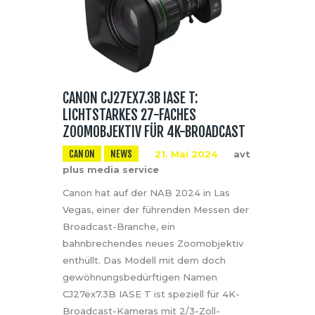
CANON CJ27EX7.3B IASE T:
LICHTSTARKES 27-FACHES
ZOOMOBJEKTIV FÜR 4K-BROADCAST
CANON
NEWS
21. Mai 2024
avt
plus media service
Canon hat auf der NAB 2024 in Las
Vegas, einer der führenden Messen der
Broadcast-Branche, ein
bahnbrechendes neues Zoomobjektiv
enthüllt. Das Modell mit dem doch
gewöhnungsbedürftigen Namen
CJ27ex7.3B IASE T ist speziell für 4K-
Broadcast-Kameras mit 2/3-Zoll-