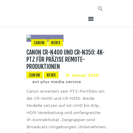
CANON
NEWS
CANON CR-N400 UND CR-N350: 4K-
HOME
PTZ FÜR PRÄZISE REMOTE-
NEWS
PRODUKTIONEN
AVT EVENTS
CANON
NEWS
15. Januar 2026
ÜBER AVT
avt plus media service
KONTAKT
Canon erweitert sein PTZ-Portfolio um
die CR-N400 und CR-N350. Beide
Modelle setzen auf 4K-UHD bis 60p,
HDR-Verarbeitung und umfangreiche
IP-Konnektivität. Zielgruppen sind
Broadcast-Umgebungen, Unternehmen,