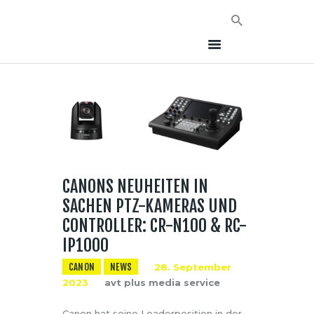
HOME
NEWS
AVT EVENTS
CANONS NEUHEITEN IN
ÜBER AVT
SACHEN PTZ-KAMERAS UND
KONTAKT
CONTROLLER: CR-N100 & RC-
IP1000
CANON
NEWS
28. September
2023
avt plus media service
Canon hat seine Leaderposition in der