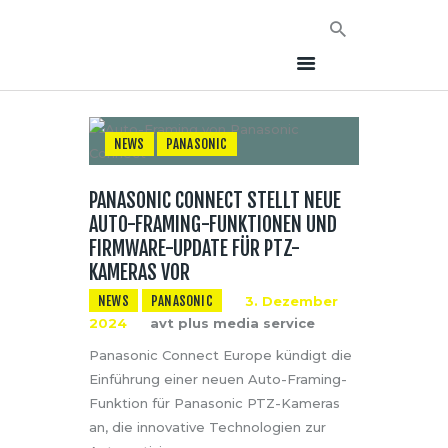
NEWS
PANASONIC
HOME
PANASONIC CONNECT STELLT NEUE
NEWS
AUTO-FRAMING-FUNKTIONEN UND
AVT EVENTS
FIRMWARE-UPDATE FÜR PTZ-
KAMERAS VOR
ÜBER AVT
KONTAKT
NEWS
PANASONIC
3. Dezember
2024
avt plus media service
Panasonic Connect Europe kündigt die
Einführung einer neuen Auto-Framing-
Funktion für Panasonic PTZ-Kameras
an, die innovative Technologien zur