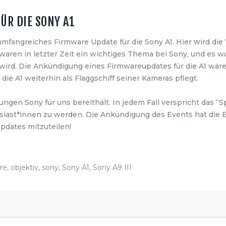
R DIE SONY A1
 umfangreiches Firmware Update für die Sony A1. Hier wird die
aren in letzter Zeit ein wichtiges Thema bei Sony, und es w
wird. Die Ankündigung eines Firmwareupdates für die A1 wäre 
die A1 weiterhin als Flaggschiff seiner Kameras pflegt.
ngen Sony für uns bereithält. In jedem Fall verspricht das “
siast*innen zu werden. Die Ankündigung des Events hat die
pdates mitzuteilen!
re
,
objektiv
,
sony
,
Sony A1
,
Sony A9 III