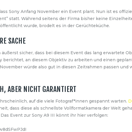
 dass Sony Anfang November ein Event plant. Nun ist es offizie
vent” statt. Während seitens der Firma bisher keine Einzelhei
öffentlicht wurde, brodelt es in der Gerüchteküche.
ERE SACHE
ch äußerst sicher, dass bei diesem Event das lang erwartete O
y berichtet, an diesem Objektiv zu arbeiten und einen geplan
im November würde also gut in diesen Zeitrahmen passen und 
CH, ABER NICHT GARANTIERT
hrscheinlich, auf die viele Fotograf*innen gespannt warten.
D
it, dass diese als schnellste Vollformatkamera der Welt geha
Das Event zur Sony A9 III könnt ihr hier verfolgen:
nw8dSFwPJdI