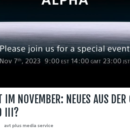
T IM NOVEMBER: NEUES AUS DE
 III?
avt plus media service