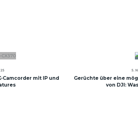
025
5. 
-Camcorder mit IP und
Gerüchte über eine mög
atures
von DJI: Wa