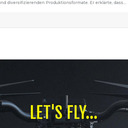
nd diversifizierenden Produktionsformate. Er erklärte, dass…
LET'S FLY...