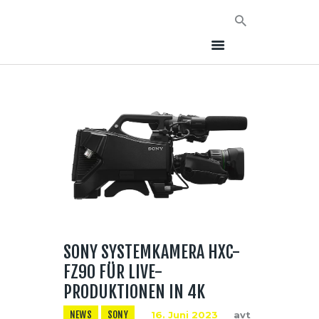
HOME
NEWS
AVT EVENTS
ÜBER AVT
KONTAKT
SONY SYSTEMKAMERA HXC-
FZ90 FÜR LIVE-
PRODUKTIONEN IN 4K
NEWS
SONY
16. Juni 2023
avt