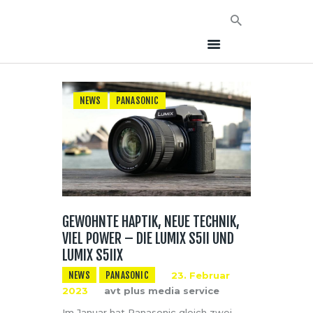
NEWS
PANASONIC
HOME
NEWS
AVT EVENTS
ÜBER AVT
KONTAKT
GEWOHNTE HAPTIK, NEUE TECHNIK,
VIEL POWER – DIE LUMIX S5II UND
LUMIX S5IIX
NEWS
PANASONIC
23. Februar
2023
avt plus media service
Im Januar hat Panasonic gleich zwei