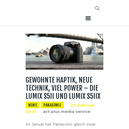
HOME
NEWS
AVT EVENTS
GEWOHNTE HAPTIK, NEUE
ÜBER AVT
TECHNIK, VIEL POWER – DIE
KONTAKT
LUMIX S5II UND LUMIX S5IIX
NEWS
PANASONIC
23. Februar
2023
avt plus media service
Im Januar hat Panasonic gleich zwei