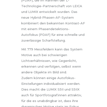
(PDAF), die im Rahmen der L-
Technologie-Partnerschaft von LEICA
und LUMIX entwickelt wurden. Das
neue Hybrid-Phasen-AF-System
kombiniert den bekannten Kontrast-AF
mit einem Phasendetektions-
Autofokus (PDAF) für eine schnelle und
zuverlässige Scharfstellung.
Mit 779 Messfeldern kann das System
Motive auch bei schwierigen
Lichtverhältnissen, wie Gegenlicht,
erkennen und verfolgen, selbst wenn
andere Objekte im Bild sind.
Zudem können einige Autofokus-
Einstellungen individualisiert werden.
Dies macht die LUMIX S5II und S5IIX
auch für Sportfotograf:innen attraktiv,
für die es unabdingbar ist, dass ihre
dynamischen Motive stets im Fokus