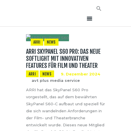
ARRI
NEWS
ARRI SKYPANEL S60 PRO: DAS NEUE
HOME
SOFTLIGHT MIT INNOVATIVEN
NEWS
FEATURES FÜR FILM UND THEATER
AVT EVENTS
ARRI
NEWS
9. Dezember 2024
ÜBER AVT
avt plus media service
KONTAKT
ARRI hat das SkyPanel S60 Pro
vorgestellt, das auf dem bewährten
SkyPanel S60-C aufbaut und speziell für
die sich wandelnden Anforderungen in
der Film- und Theaterbranche
entwickelt wurde. Dieses neue Mitglied