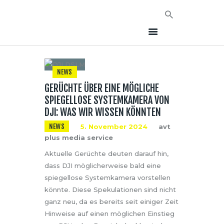
NEWS
GERÜCHTE ÜBER EINE MÖGLICHE
HOME
SPIEGELLOSE SYSTEMKAMERA VON
NEWS
DJI: WAS WIR WISSEN KÖNNTEN
AVT EVENTS
NEWS
5. November 2024
avt
ÜBER AVT
plus media service
KONTAKT
Aktuelle Gerüchte deuten darauf hin,
dass DJI möglicherweise bald eine
spiegellose Systemkamera vorstellen
könnte. Diese Spekulationen sind nicht
ganz neu, da es bereits seit einiger Zeit
Hinweise auf einen möglichen Einstieg